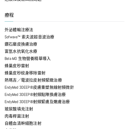
療程
外泌體輸注療法
Sofwave™ 索夫波超音波治療
鑽石磨皮換膚治療
富氫水抗氧化水療
Bela MD 生物營養精華導入
蜂巢皮秒雷射
蜂巢皮秒紋身移除雷射
熱瑪吉／電波拉皮射頻緊緻治療
EndyMed 3DEEP®皮膚重塑無線射頻微針
EndyMed 3DEEP®射頻點陣換膚治療
EndyMed 3DEEP®射頻緊膚及嫩膚治療
玻尿酸填充注射
肉毒桿菌注射
自體血清幹細胞注射