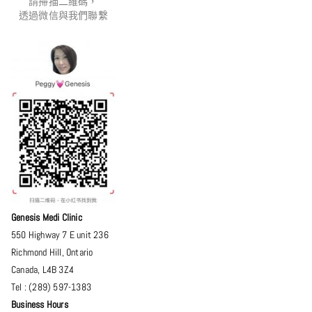
請掃描二維碼，
透過微信與我們聯繫
Genesis Medi Clinic
550 Highway 7 E unit 236
Richmond Hill
,
Ontario
Canada
,
L4B 3Z4
Tel :
(289) 597-1383
Business Hours