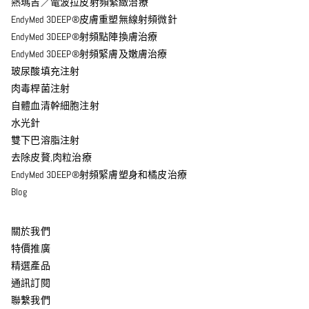
熱瑪吉／電波拉皮射頻緊緻治療
EndyMed 3DEEP®皮膚重塑無線射頻微針
EndyMed 3DEEP®射頻點陣換膚治療
EndyMed 3DEEP®射頻緊膚及嫩膚治療
玻尿酸填充注射
肉毒桿菌注射
自體血清幹細胞注射
水光針
雙下巴溶脂注射
去除皮贅,肉粒治療
EndyMed 3DEEP®射頻緊膚塑身和橘皮治療
Blog
關於我們
特價推廣
精選產品
通訊訂閱
聯繫我們