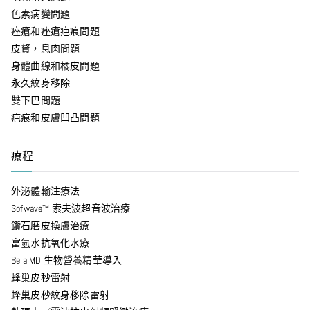
色素病變問題
痤瘡和痤瘡疤痕問題
皮贅，息肉問題
身體曲線和橘皮問題
永久紋身移除
雙下巴問題
疤痕和皮膚凹凸問題
療程
外泌體輸注療法
Sofwave™ 索夫波超音波治療
鑽石磨皮換膚治療
富氫水抗氧化水療
Bela MD 生物營養精華導入
蜂巢皮秒雷射
蜂巢皮秒紋身移除雷射