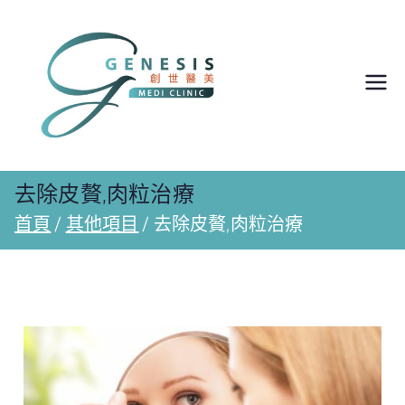
於多倫多
Richmond
Hill的醫
去除皮贅,肉粒治療
首頁
其他項目
去除皮贅,肉粒治療
學美容診
所 |
Genesis
Medi